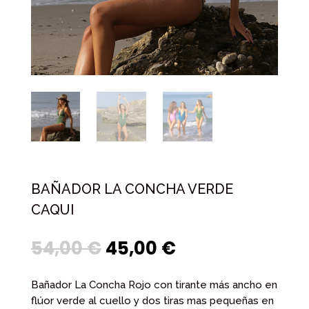
BAÑADOR LA CONCHA VERDE
CAQUI
54,00
€
45,00
€
Original
Current
price
price
was:
is:
Bañador La Concha Rojo con tirante más ancho en
54,00 €.
45,00 €.
flúor verde al cuello y dos tiras mas pequeñas en