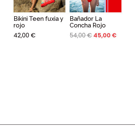
Bikini Teen fuxia y
Bañador La
rojo
Concha Rojo
Original
Curren
42,00
€
54,00
€
45,00
€
price
price
was:
is:
54,00 €.
45,00 