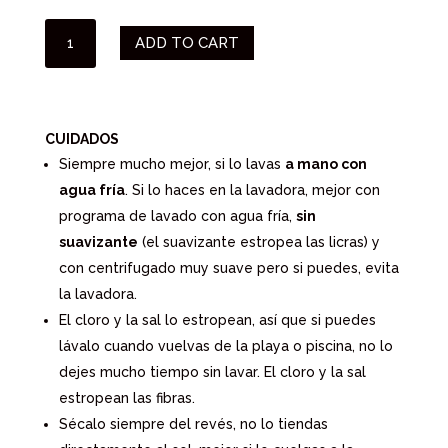
BAÑADOR
ADD TO CART
LA
CONCHA
VERDE
CAQUI
CUIDADOS
QUANTITY
Siempre mucho mejor, si lo lavas
a mano con
agua fría
. Si lo haces en la lavadora, mejor con
programa de lavado con agua fría,
sin
suavizante
(el suavizante estropea las licras) y
con centrifugado muy suave pero si puedes, evita
la lavadora.
El cloro y la sal lo estropean, así que si puedes
lávalo cuando vuelvas de la playa o piscina, no lo
dejes mucho tiempo sin lavar. El cloro y la sal
estropean las fibras.
Sécalo siempre del revés, no lo tiendas