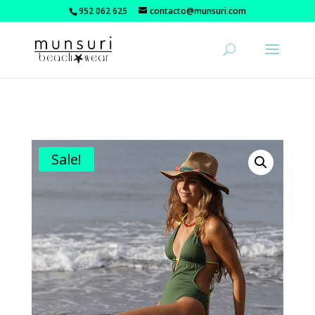
952 062 625
contacto@munsuri.com
Sale!