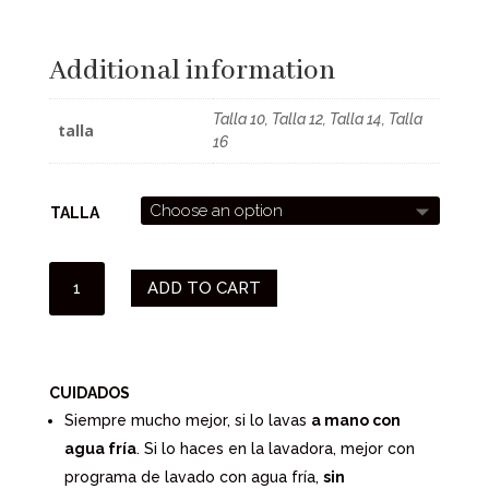
Additional information
Talla 10, Talla 12, Talla 14, Talla
talla
16
TALLA
BIKINI
ADD TO CART
NIÑA
COLECCIÓN
TAHOE
QUANTITY
CUIDADOS
Siempre mucho mejor, si lo lavas
a mano con
agua fría
. Si lo haces en la lavadora, mejor con
programa de lavado con agua fría,
sin