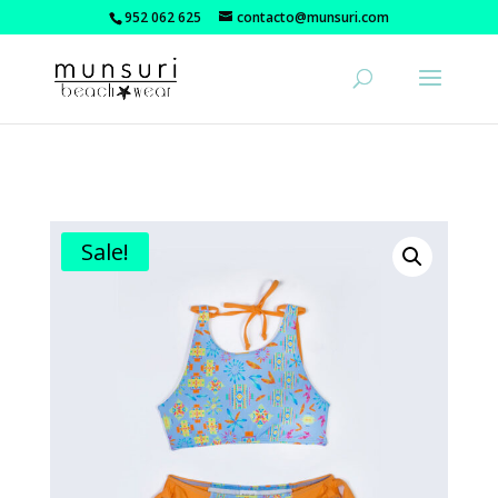
952 062 625
contacto@munsuri.com
Sale!